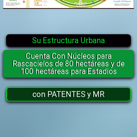
Su Estructura Urbana
Cuenta Con Núcleos para
Rascacielos de 80 hectáreas y de
100 hectáreas para Estadios
con PATENTES y MR