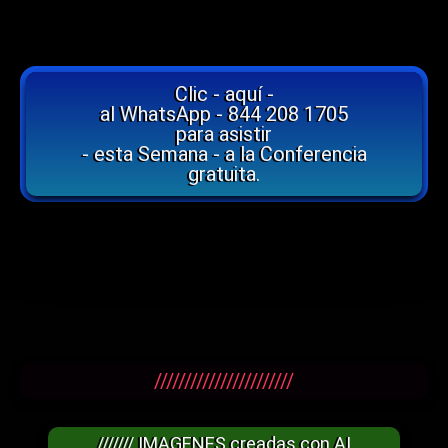
Clic - aquí -
al WhatsApp - 844 208 1705
para asistir
- esta Semana - a la Conferencia
gratuita.
///////////////////////
/////// IMAGENES creadas con AI