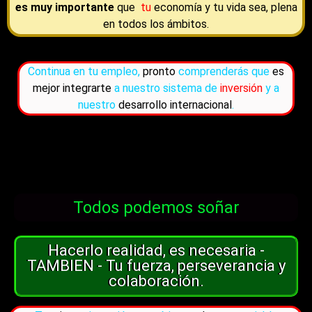
es muy importante
que
tu
economía y tu vida sea, plena
en todos los ámbitos.
Continua en tu empleo,
pronto
comprenderás que
es
mejor integrarte
a nuestro sistema de
inversión
y a
nuestro
desarrollo internacional
.
Todos podemos soñar
Hacerlo realidad, es necesaria -
TAMBIEN - Tu fuerza, perseverancia y
colaboración.