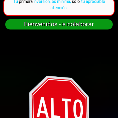
Tu
primera
inversión, es mínima,
solo
tu apreciable
atención.
Bienvenidos -
a colaborar