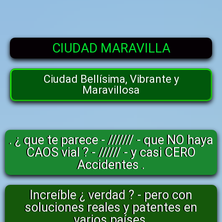
CIUDAD MARAVILLA
Ciudad Bellísima, Vibrante y
Maravillosa
. ¿ que te parece - /////// - que NO haya
CAOS vial ? - ////// - y casi CERO
Accidentes .
Increíble ¿ verdad ? - pero con
soluciones reales y patentes en
varios países.