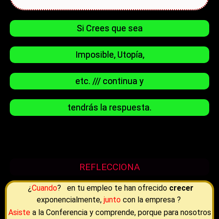
Si Crees que sea
Imposible, Utopía,
etc. /// continua y
tendrás la respuesta.
REFLECCIONA
¿
Cuando
? en tu empleo te han ofrecido
crecer
exponencialmente,
junto
con la empresa ?
Asiste
a la Conferencia y comprende, porque para nosotros