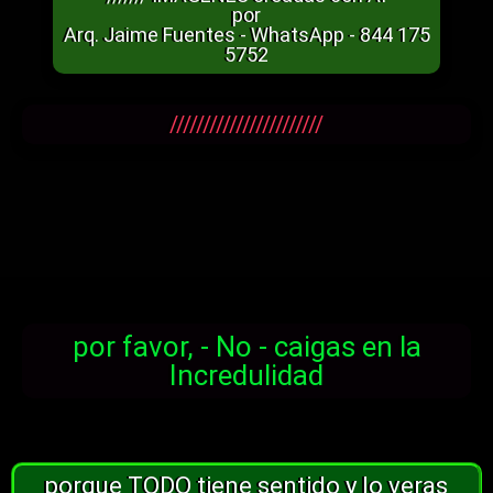
por
Arq. Jaime Fuentes - WhatsApp - 844 175
5752
///////////////////////
por favor, - No - caigas en la
Incredulidad
porque TODO tiene sentido y lo veras