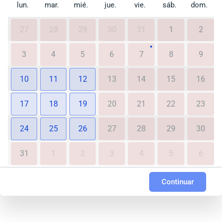
lun.
mar.
mié.
jue.
vie.
sáb.
dom.
27
28
29
30
31
1
2
3
4
5
6
7
8
9
10
11
12
13
14
15
16
17
18
19
20
21
22
23
24
25
26
27
28
29
30
31
1
2
3
4
5
6
Continuar