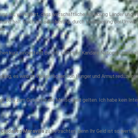
Fluss ist, verhindert, dass wirtschaftliche Abreibung Länder und 
 und hält frisch die Bevölkerung, durch Verringerung der Umw
en.
 kurz eingestellt Begriff und Hilfe Kandare Nationen, mehr al
ung, es wird im Wesentlichen von Hunger und Armut reduzieren
 als 80% zum Guten für die Menschheit gelten. Ich habe kein Inte
n
Ciudades Maravilla
zu betrachten, denn Ihr Geld ist so wertv