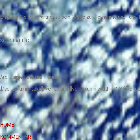
Erfahren Sie, wie Partner zu sein: Wege zur Teilnahme an.. Fans
SORGFÄLTIG
Arq. Jaime Fuentes Flores
.[/vc_column_text][/vc_column][vc_column width=»1/6″][vc_co
HOME
KOMMENTAR