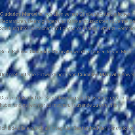
Ciudades Maravilla
, von allen seinen Straßen kontinuierlichen 
Reparaturen, Beerdigungen und Krankenhauskosten zu vermeiden
Stärkung ihrer Wirtschaft mit besserer Produktivität zu vermeid
Beim Bau von
Ciudades Maravilla
werden Tausende von Menschen
Und mehr interne Entwicklungen von
Ciudades Maravilla
Anwend
Das zentrale Ziel der Kapitalisierung von Ressourcen, soll mehr
haben und es leichter zu machen, Tausende zu erreichen
Ich lade alle ein, sich als integraler Bestandteil der Konstruktio