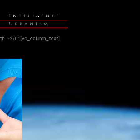
th=»2/6″][vc_column_text].