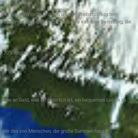
stärkt seine Wirtschaft durch unnötig Treibstoffkosten,
eltverschmutzung und die gemeinsame extreme Belastung, die
s 70% Migration.
.
resse an Geld, was erforderlich ist, ein bequemes Leben zu
oll wie das von Menschen, die große Summen haben.