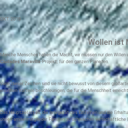
OKT. 2018
Wollen ist Ma
Manche Menschen haben die Macht, wir müssen nur den Willen 
Ciudades Maravilla
-Projekt, für den ganzen Planeten.
Viele dieser Zeichen sind sie nicht bewusst von diesem großart
enormen Vorteile beschleunigen, die für die Menschheit erreich
Das Hauptziel ist es, die Integrität des Einzelnen und die Erhal
ohne Familienmitglieder Familien zu schwächen wirtschaftliche I