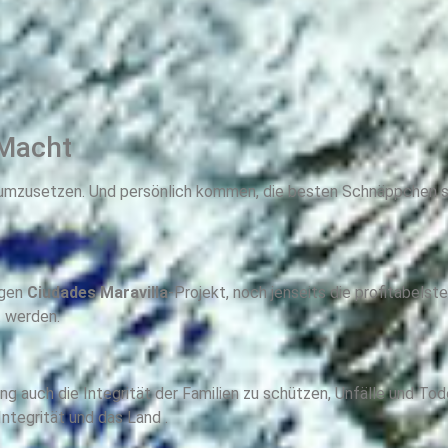
cht
umzusetzen. Und persönlich kommen, die besten Schnäppchen se
igen
Ciudades Maravilla
-Projekt, noch jenseits die profitabelst
t werden.
tung auch die Integrität der Familien zu schützen, Unfälle und T
ntegrität und das Land .