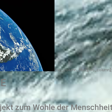
[/vc_column_text][/vc_column]
E
ojekt zum Wohle der Menschheit