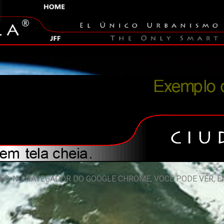
O GOOGLE CHROME, VOCÊ PODE VER, EM OPERA OU