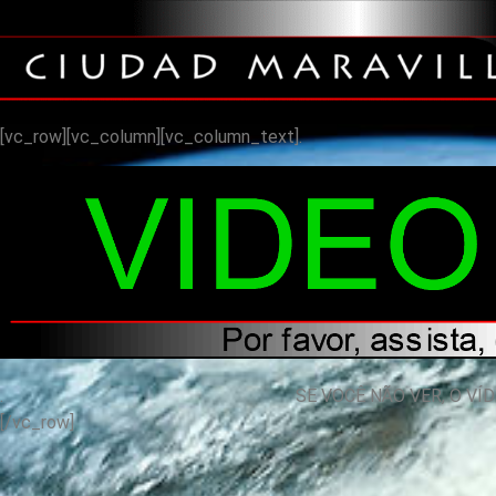
[vc_row][vc_column][vc_column_text].
. SE VOCÊ NÃO VER, O VÍDEO, NO NAVEGADOR D
[/vc_row]