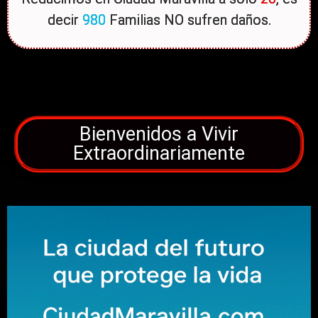
decir
980
Familias NO sufren daños.
Bienvenidos a Vivir
Extraordinariamente