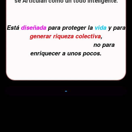
se Articulan como un todo inteligente.
Está
diseñada
para proteger la
vida
y para
generar riqueza colectiva
,
no para
enriquecer a unos pocos.
-