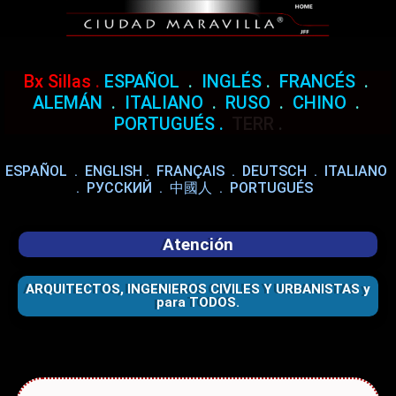
Bx Sillas
.
ESPAÑOL
.
INGLÉS
.
FRANCÉS
.
ALEMÁN
.
ITALIANO
.
RUSO
.
CHINO
.
PORTUGUÉS
.
TERR
.
ESPAÑOL
.
ENGLISH
.
FRANÇAIS
.
DEUTSCH
.
ITALIANO
.
РУССКИЙ
.
中國人
.
PORTUGUÉS
Atención
ARQUITECTOS, INGENIEROS CIVILES Y URBANISTAS y
para TODOS.