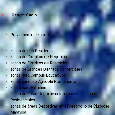
.
Uso de Suelo
Previamente definido
zonas de uso Residencial
zonas de Distritos de Negocios
zonas de Distritos de Rascacielos
zonas de Grandes Distritos Comerciales
zonas para Campus Educativos
zonas para uso Agrícola Permanente
zonas para Estadios
zonas de áreas Deportivas Internas en las zonas
Residenciales
zonas de áreas Deportivas en el desarrollo de Ciudades
Maravilla