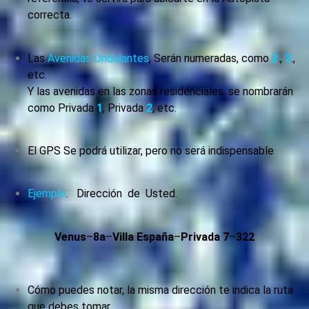
correcta.
Las
Avenidas Ondulantes
, Serán numeradas, como
2
.,
3
.,
etc.
Y las avenidas en las zonas residenciales, se nombrarán
como Privada
1
, Privada
2
, etc.
El GPS Se podrá utilizar, pero no será indispensable
Ejemplo
. Dirección de Usted.
Venus
–
8a
–
Villa España
–
Privada
7
–
322
Cómo puedes notar, la misma dirección te indica la ruta
que debes tomar,