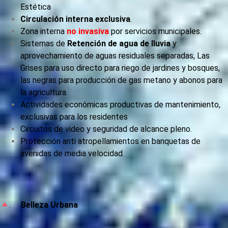
Estética
Circulación interna exclusiva
.
Zona interna
no invasiva
por servicios municipales.
Sistemas de
Retención de agua de lluvia
y
aprovechamiento de aguas residuales separadas, Las
Grises para uso directo para riego de jardines y bosques,
las negras para producción de gas metano y abonos para
la agricultura.
Actividades económicas productivas de mantenimiento,
exclusivas para los residentes
Circuitos de video y seguridad de alcance pleno.
Protección anti atropellamientos en banquetas de
avenidas de media velocidad.
.
Belleza Urbana