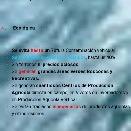
.
Ecológica
Se evita
hasta
un 70%
la Contaminación vehicular
Se recuperaran mantos freáticos
, hasta un
40%
Sin terrenos
ni predios ociosos.
Se
generan
grandes áreas verdes Boscosas y
Recreativas.
Se generan
cuantiosos Centros de Producción
Agrícola
directa en campo, en Viveros en Invernaderos y
en Producción Agrícola Vertical
Se evitan traslados
innecesarios
de productos agrícolas
y otros insumos