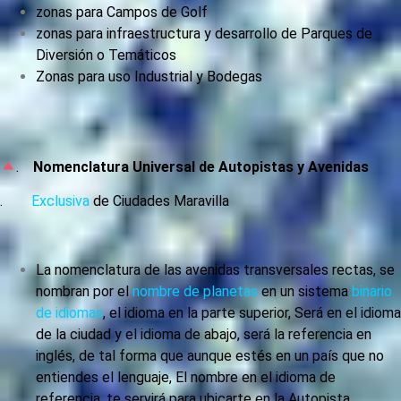
zonas para Campos de Golf
zonas para infraestructura y desarrollo de Parques de
Diversión o Temáticos
Zonas para uso Industrial y Bodegas
.
Nomenclatura Universal de Autopistas y Avenidas
.
Exclusiva
de Ciudades Maravilla
La nomenclatura de las avenidas transversales rectas, se
nombran por el
nombre de planetas
en un sistema
binario
de idiomas
, el idioma en la parte superior, Será en el idioma
de la ciudad y el idioma de abajo, será la referencia en
inglés, de tal forma que aunque estés en un país que no
entiendes el lenguaje, El nombre en el idioma de
referencia, te servirá para ubicarte en la Autopista