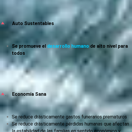
.
Auto Sustentables
Se promueve el
desarrollo humano
de alto nivel para
todos
.
Economía Sana
Se reduce drásticamente gastos funerarios prematuros
Se reduce drásticamente pérdidas humanas que afectan
la estabilidad de las familias en sentido económico y