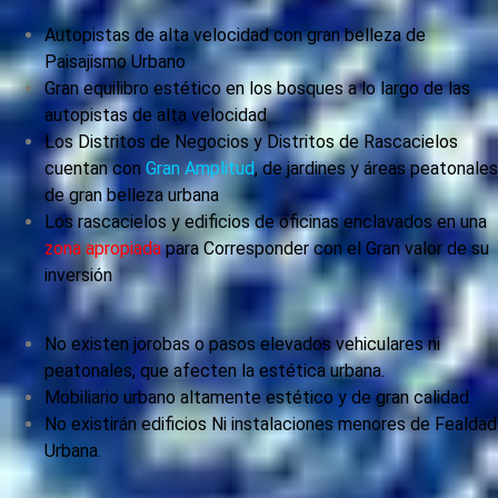
Autopistas de alta velocidad con gran belleza de
Paisajismo Urbano
Gran equilibro estético en los bosques a lo largo de las
autopistas de alta velocidad
Los Distritos de Negocios y Distritos de Rascacielos
cuentan con
Gran Amplitud
, de jardines y áreas peatonales
de gran belleza urbana
Los rascacielos y edificios de oficinas enclavados en una
zona apropiada
para Corresponder con el Gran valor de su
inversión
No existen jorobas o pasos elevados vehiculares ni
peatonales, que afecten la estética urbana.
Mobiliario urbano altamente estético y de gran calidad.
No existirán edificios Ni instalaciones menores de Fealdad
Urbana.