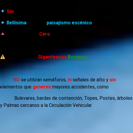
Sin
caos vial
y muy baja contaminación.
Bellísima
con gran
paisajismo escénico
en todas partes
.
Prácticamente
Cero
accidentes.
Se Desarrollan
Gigantescos
Bosques
.
NO
se utilizan
semáforos,
ni
señales de alto y
sin
elementos que
generen
mayores accidentes, como
Bulevares, bardas de contención, Topes, Postes, árboles
y Palmas cercanos a la Circulación Vehicular.