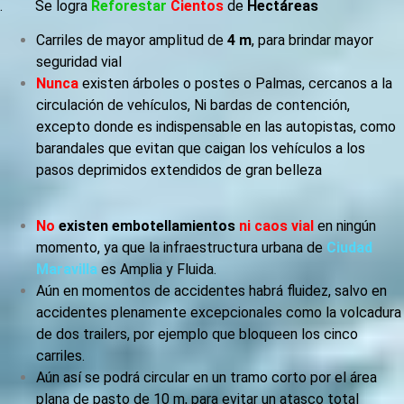
. Se logra
Reforestar
Cientos
de
Hectáreas
Carriles de mayor amplitud de
4 m
, para brindar mayor
seguridad vial
Nunca
existen árboles o postes o Palmas, cercanos a la
circulación de vehículos, Ni bardas de contención,
excepto donde es indispensable en las autopistas, como
barandales que evitan que caigan los vehículos a los
pasos deprimidos extendidos de gran belleza
No
existen embotellamientos
ni caos vial
en ningún
momento, ya que la infraestructura urbana de
Ciudad
Maravilla
es Amplia y Fluida.
Aún en momentos de accidentes habrá fluidez, salvo en
accidentes plenamente excepcionales como la volcadura
de dos trailers, por ejemplo que bloqueen los cinco
carriles.
Aún así se podrá circular en un tramo corto por el área
plana de pasto de 10 m, para evitar un atasco total