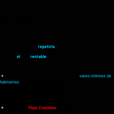
CIUDAD MARAVILLA
Cuánta con
Patentes
y
Marcas Registradas
.
Es Un proyecto
para
repetirlo
en diversos países
.
Y resulta
el
más
rentable
,
que se puede imaginar.
.
En pocos años,
estas ciudades tendrán
varios millones de
habitantes
, ya que serán tan atractivas que todo mundo
deseará vivir en ellas.
Cuenta con
Flujo Continuo
en toda Su infraestructura
urbana.