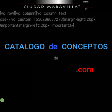
[vc_row][vc_column][vc_column_text
css=».vc_custom_1656288637278{margin-right: 20px
!important;margin-left: 20px !important;}»]
.
CATALOGO
de
CONCEPTOS
de
CiudadMaravilla
.
com
.
Descripción