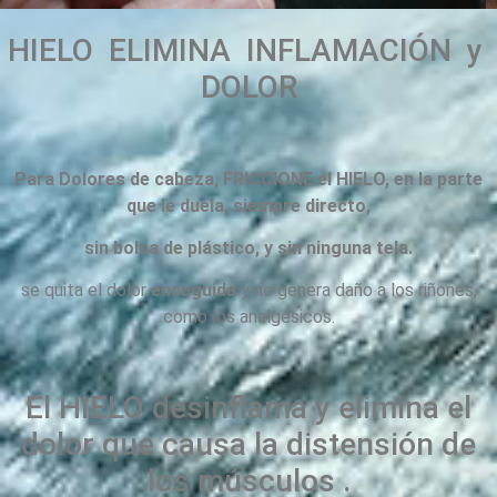
HIELO ELIMINA INFLAMACIÓN y
DOLOR
Para Dolores de cabeza, FRICCIONE el HIELO, en la parte
que le duela, siempre directo,
sin bolsa de plástico, y sin ninguna tela.
se quita el dolor
enseguida
y no genera daño a los riñones,
como los analgésicos.
El HIELO desinflama y elimina el
dolor que causa la distensión de
los músculos .