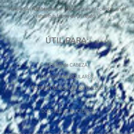
WikipediA (
Distensión
en Medicina es el «cambio en el
tamaño o forma de un tejido. )
ÚTIL PARA:
DOLOR de CABEZA
DOLORES MUSCULARES
TENSIÓN MUSCULAR del CUELLO
DOLORES en las CIENES