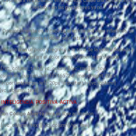
La primera vez aplicado en la cabeza, causa una sensación de
resfrió y en las posteriores ya no.
Ocasionalmente en la cabeza, al enfriar una vena inflamada, se
incrementa el dolor, solo retire el enfriamiento
de esa área un poco y regrese a la zona de la vena inflamada y
se le quitara el dolor completamente en seguida.
.[/vc_column_text][/vc_column][/vc_row][vc_row
css=».vc_custom_1613011657241{margin-right: 20px
!important;margin-left: 20px !important;}»][vc_column]
[vc_column_text].
INTELIGENCIA POSITIVA ACTIVA
Con
Código Abierto
para su libre aplicación.
.[/vc_column_text][/vc_column][/vc_row]