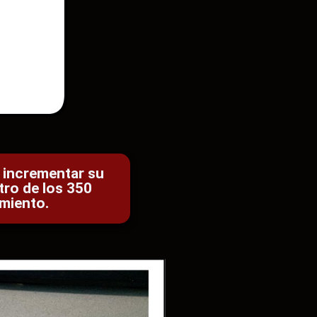
 incrementar su
tro de los 350
miento.