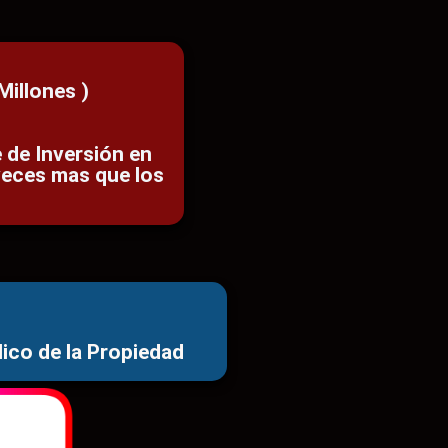
Millones )
 de Inversión en
veces mas que los
lico de la Propiedad