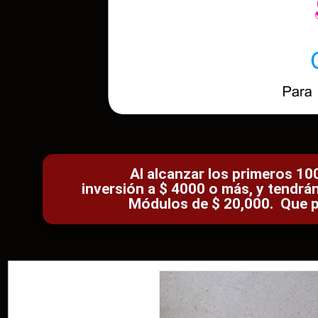
Al alcanzar los primeros 100 inve
inversión a $ 4000 o más, y tendrán
Módulos de $ 20,000. Que pr