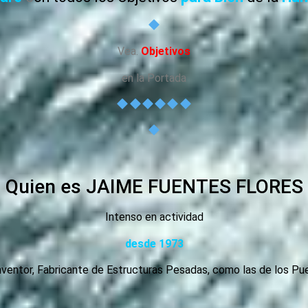
Vea.
Objetivos
en la Portada
Quien es JAIME FUENTES FLORES
Intenso en actividad
desde 1973
 Inventor, Fabricante de Estructuras Pesadas, como las de los P