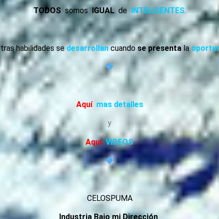
TODOS
somos
IGUAL
de
INTELIGENTES
.
tras habilidades se
desarrollan
cuando
se presenta
la
oportu
Aquí
mas detalles
y
Aquí
VIDEOS
CELOSPUMA
Industria Bajo mi Dirección