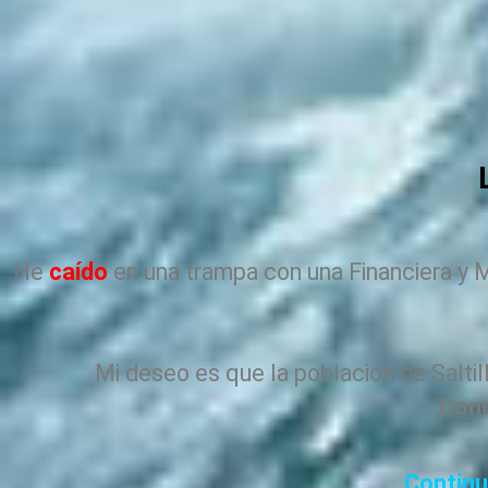
He
caído
en una trampa con una Financiera y 
Mi deseo es que la población de Saltil
Con
Continu