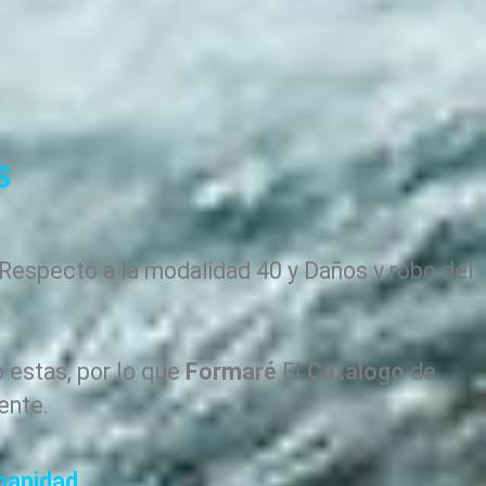
S
 Respecto a la modalidad 40 y Daños y robo del
 estas, por lo que
Formaré
El
Catalogo
de
ente.
anidad
.