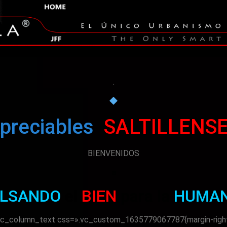
.
preciables
SALTILLENS
BIENVENIDOS
a
ULSANDO
el
BIEN
para la
HUMAN
c_column_text css=».vc_custom_1635779067787{margin-right: 2