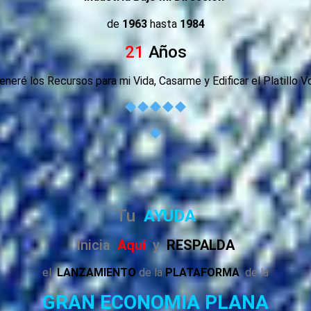
de
1963
hasta
1984
21
Años
neré los Recursos para mi Vida, Casarme y Edificar el Platillo V
Tu
AYUDA
Inicia
Aquí
y
RESPALDA
el
LANZAMIENTO
de la
PLATAFORMA
de la
GRAN ECONOMIA PLANA