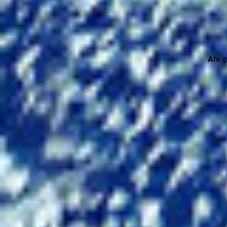
Ahí
ge