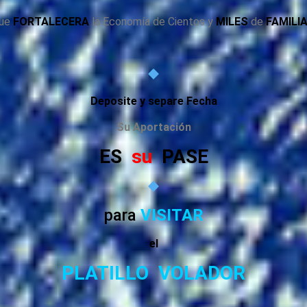
ue
FORTALECERA
la Economía de Cientos y
MILES
de
FAMILI
Deposite y separe Fecha
Su
Aportación
ES
su
PASE
para
VISITAR
el
PLATILLO VOLADOR