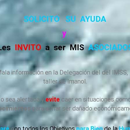
SOLICITO SU
AYUDA
y
Les
INVITO
a ser MIS
ASOCIADO
Mala información en la Delegación del del IMSS,
taller de Imanol.
lo sea alertada y
evite
caer en situaciones como
ocimientos
para evitar ser dañado económicam
aré
c
on todos los Objetivos
para Bien
de la
Hum