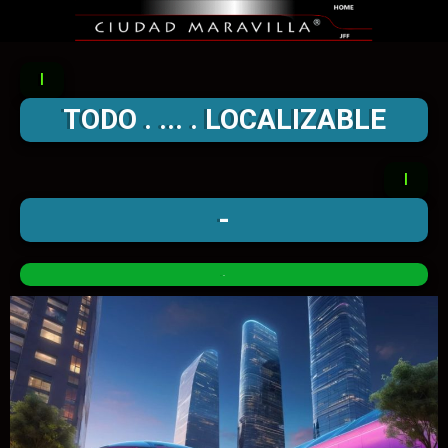
l
TODO . ... . LOCALIZABLE
l
-
.