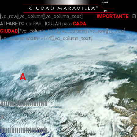
[vc_row][vc_column][vc_column_text]
NOTA
IMPORTANTE
El
ALFABETO
es PARTICULAR para
CADA
CIUDAD
[/vc_column_text][/vc_column][/vc_row][vc_row]
[vc_column width=»1/4″][vc_column_text]
A
llllllllllllllllllllllllll
A
llllllllllllllllllllllllll