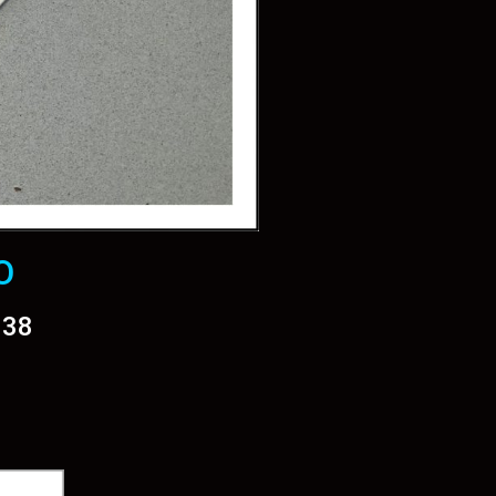
O
038