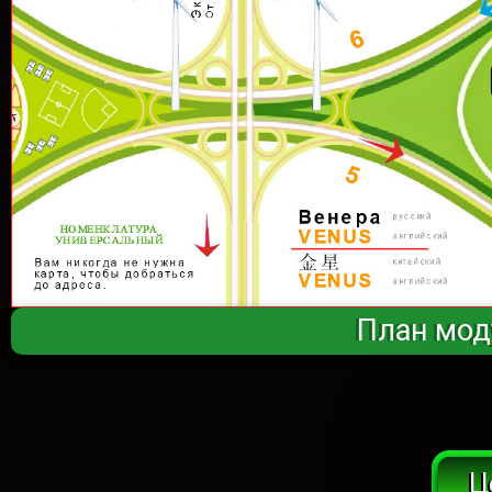
План мод
Ц