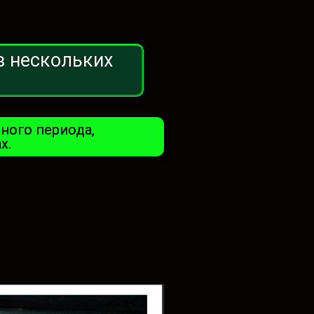
в нескольких
ного периода,
х.