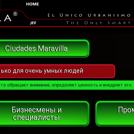
Ciudades Maravilla
ько для очень умных людей
 Тех, кто обращает внимание, определяет ценность и внедряет это.
Бизнесмены и
Про
специалисты