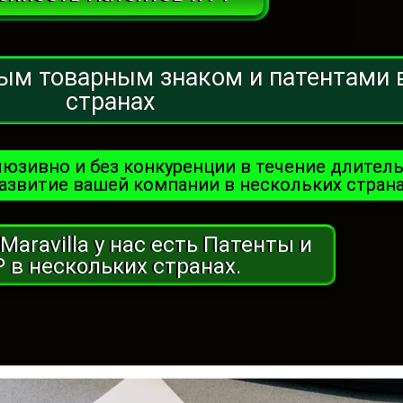
ым товарным знаком и патентами 
странах
юзивно и без конкуренции в течение длитель
азвитие вашей компании в нескольких страна
 Maravilla у нас есть Патенты и
Р в нескольких странах.