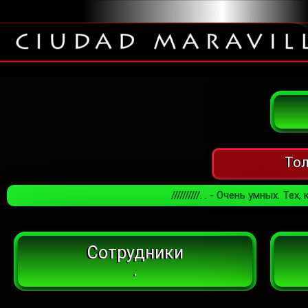
Тол
//////////. . - Очень умных.
Сотрудники
.