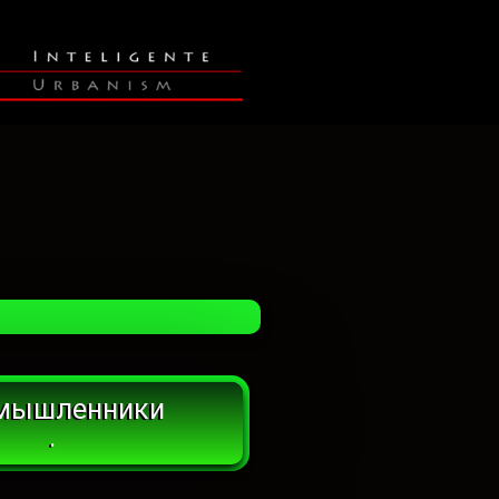
мышленники
.