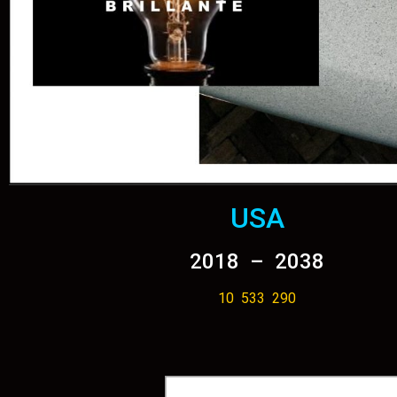
USA
2018 – 2038
10 533 290