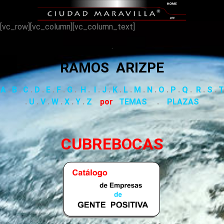
[vc_row][vc_column][vc_column_text]
.
RAMOS ARIZPE
A
.
B
.
C
.
D
.
E
.
F
.
G
.
H
.
I
.
J
.
K
.
L
.
M
.
N
.
O
.
P
.
Q
.
R
.
S
.
T
.
U
.
V
.
W
.
X
.
Y
.
Z
por
TEMAS
.
PLAZAS
C
UBREBOCAS