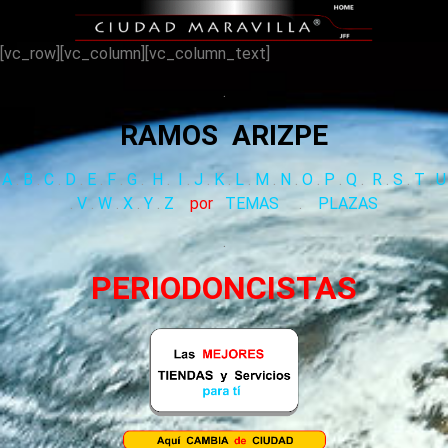
[vc_row][vc_column][vc_column_text]
.
RAMOS ARIZPE
A
.
B
.
C
.
D
.
E
.
F
.
G
.
H
.
I
.
J
.
K
.
L
.
M
.
N
.
O
.
P
.
Q
.
R
.
S
.
T
.
U
.
V
.
W
.
X
.
Y
.
Z
por
TEMAS
.
PLAZAS
.
PERIODONCISTAS