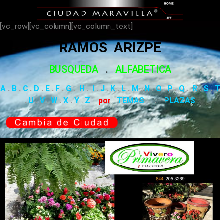
[vc_row][vc_column][vc_column_text]
RAMOS ARIZPE
BUSQUEDA
.
ALFABETICA
A
.
B
.
C
.
D
.
E
.
F
.
G
.
H
.
I
.
J
.
K
.
L
.
M
.
N
.
O
.
P
.
Q
.
R
.
S
.
T
.
U
.
V
.
W
.
X
.
Y
.
Z
por
TEMAS
.
PLAZAS