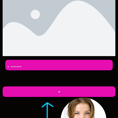
. .......
-