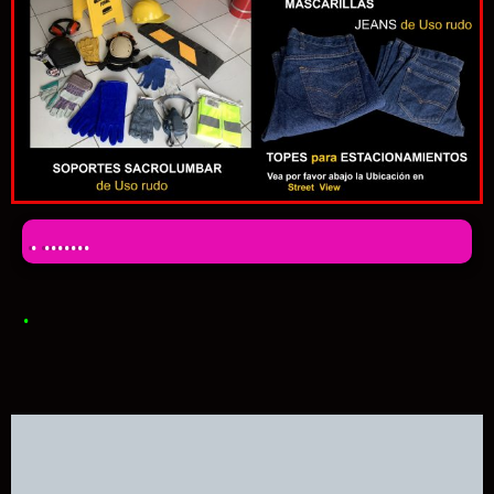
. .......
.