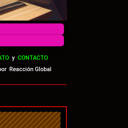
ATO
y
CONTACTO
por Reacción Global