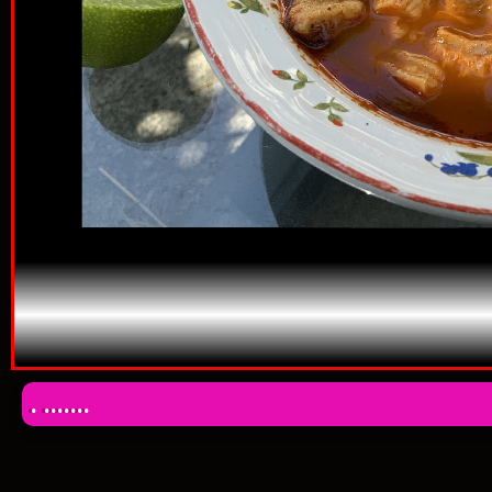
. .......