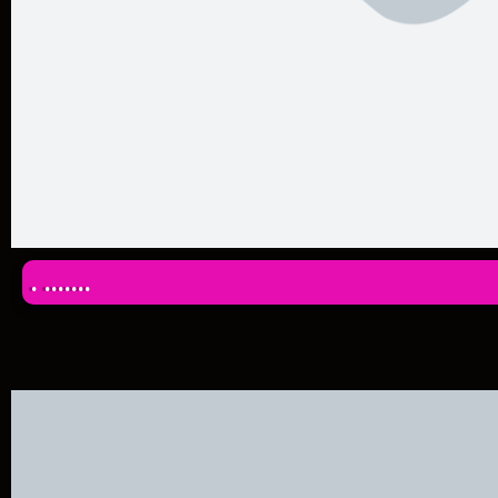
. .......