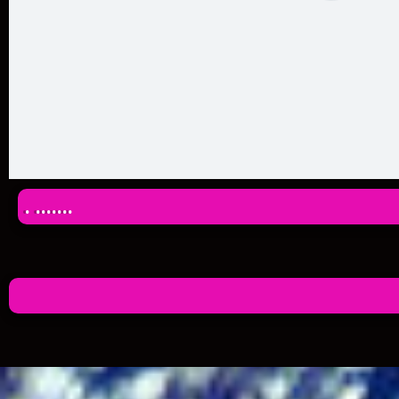
. .......