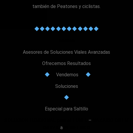
también de Peatones y ciclistas.
Somos
Asesores de Soluciones Viales Avanzadas
Ofrecemos Resultados
Vendemos
Soluciones
Especial para Saltillo
SOLUCION FUNCIONAL
para el
TUNEL
–
NAZARIO ORTIZ
GARZA
a
PERIFERICO