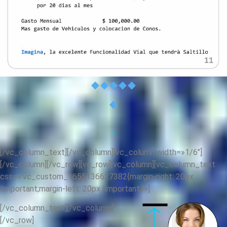
.
[/vc_column_text][/vc_column][vc_column width=»1/6″]
[/vc_column][/vc_row][vc_row][vc_column][vc_column_text
css=».vc_custom_1655136627382{margin-right: 20px
!important;margin-left: 20px !important;}»]
[/vc_column_text][/vc_column]
[/vc_row]