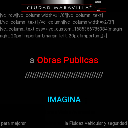
[vc_row][vc_column width=»1/6″][vc_column_text]
[/vc_column_text][/vc_column][vc_column width=»2/3″]
[vc_column_text css=».vc_custom_1685366785384{margin-
right: 20px !important;margin-left: 20px !important;}»]
.
a
Obras Publicas
//////////////////////////////////
!
IMAGINA
¡
Soluciones Viales Avanzadas
para mejorar
Sustancialmente
la Fluidez Vehicular y seguridad