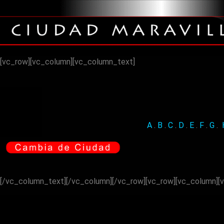
[vc_row][vc_column][vc_column_text]
A
.
B
.
C
.
D
.
E
.
F
.
G
.
[/vc_column_text][/vc_column][/vc_row][vc_row][vc_column][