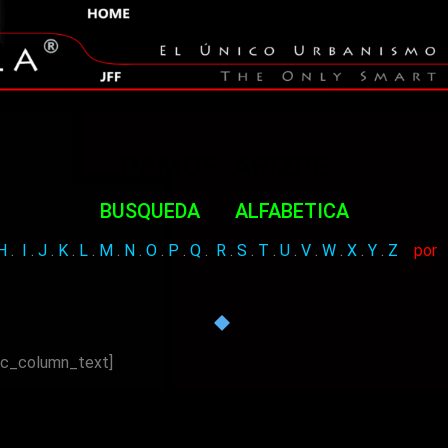
RAMOS ARIZPE
BUSQUEDA
.
ALFABETICA
H
.
I
.
J
.
K
.
L
.
M
.
N
.
O
.
P
.
Q
.
R
.
S
.
T
.
U
.
V
.
W
.
X
.
Y
.
Z
por
vc_column_text]