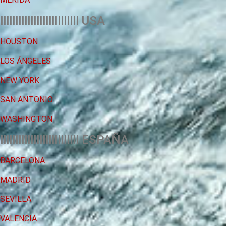
llllllllllllllllllllllllll USA
HOUSTON
LOS ÁNGELES
NEW YORK
SAN ANTONIO
WASHINGTON
llllllllllllllllllllllllll ESPAÑA
BARCELONA
MADRID
SEVILLA
VALENCIA