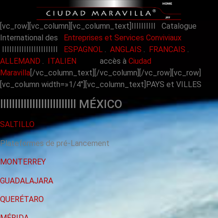
[vc_row][vc_column][vc_column_text]IIIIIIIIII Catalogue
International des
Entreprises et Services Conviviaux
IIIIIIIIIIIIIIIIIIIIIII
ESPAGNOL
.
ANGLAIS
.
FRANCAIS
.
ALLEMAND
.
ITALIEN
accès à
Ciudad
Maravilla
[/vc_column_text][/vc_column][/vc_row][vc_row]
[vc_column width=»1/4″][vc_column_text]PAYS et VILLES
llllllllllllllllllllllllll MÉXICO
SALTILLO
Plateformes de pré-Lancement
MONTERREY
GUADALAJARA
QUERÉTARO
MÉRIDA