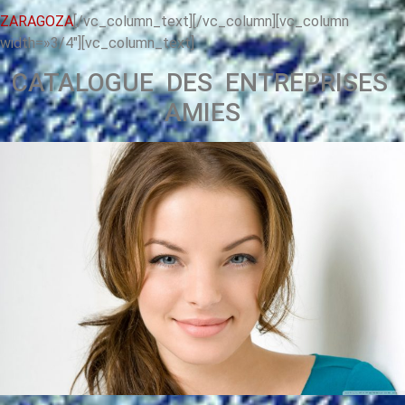
ZARAGOZA
[/vc_column_text][/vc_column][vc_column
width=»3/4″][vc_column_text]
CATALOGUE DES ENTREPRISES
AMIES