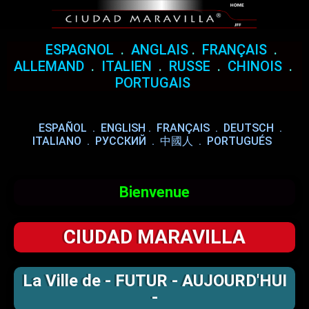
ESPAGNOL
.
ANGLAIS
.
FRANÇAIS
.
ALLEMAND
.
ITALIEN
.
RUSSE
.
CHINOIS
.
PORTUGAIS
ESPAÑOL
.
ENGLISH
.
FRANÇAIS
.
DEUTSCH
.
ITALIANO
.
РУССКИЙ
.
中國人
.
PORTUGUÉS
Bienvenue
CIUDAD MARAVILLA
La Ville de - FUTUR - AUJOURD'HUI
-