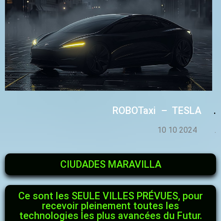
ROBOTaxi – TESLA
.
10 10 2024 .
CIUDADES MARAVILLA
Ce sont les SEULE VILLES PRÉVUES, pour
recevoir pleinement toutes les
technologies les plus avancées du Futur.