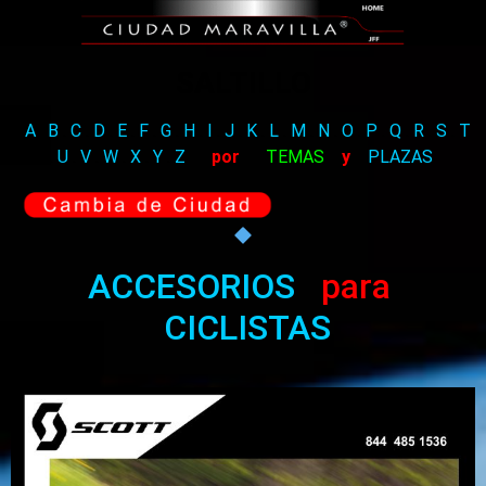
SALTILLO
A
.
B
.
C
.
D
.
E
.
F
.
G
.
H
.
I
.
J
.
K
.
L
.
M
.
N
.
O
.
P
.
Q
.
R
.
S
.
T
.
U
.
V
.
W
.
X
.
Y
.
Z
por
TEMAS
y
PLAZAS
ACCESORIOS
para
CICLISTAS