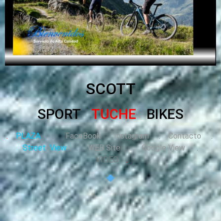
SCOTT
SPORT
TUCHE
BIKES
.
PLAZA
.
FaceBook
.
Instagram
.
Contacto
.
Street View
.
WEB Site
.
Google View
.
VIDEO
.