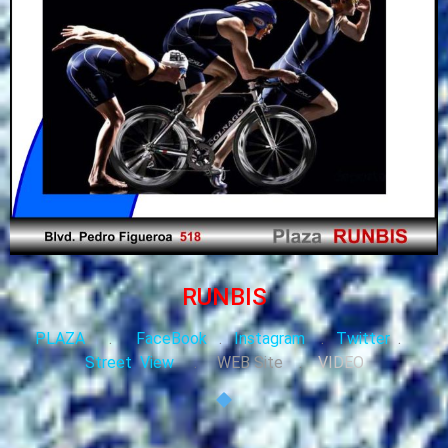
RUNBIS
PLAZA
.
FaceBook
.
Instagram
.
Twitter
.
Street View
.
WEB Site
.
VIDEO