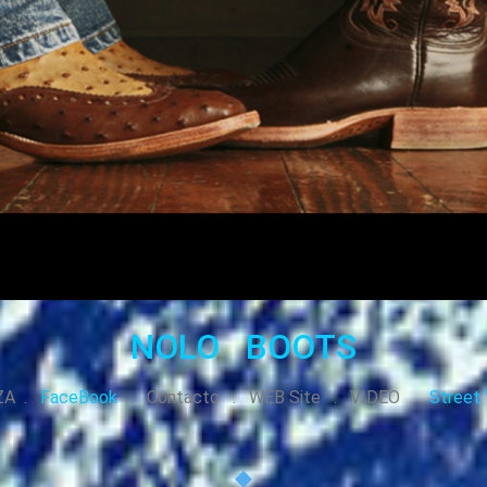
NOLO
BOOTS
ZA .
FaceBook
. Contacto . WEB Site . VIDEO .
Street