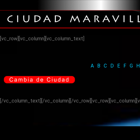
[vc_row][vc_column][vc_column_text]
A
.
B
.
C
.
D
.
E
.
F
.
G
.
H
[/vc_column_text][/vc_column][/vc_row][vc_row][vc_column][v