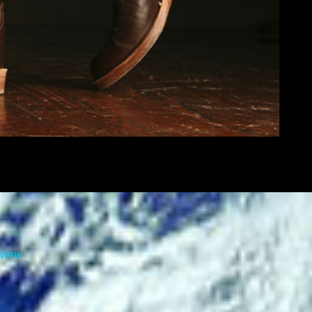
 View
.