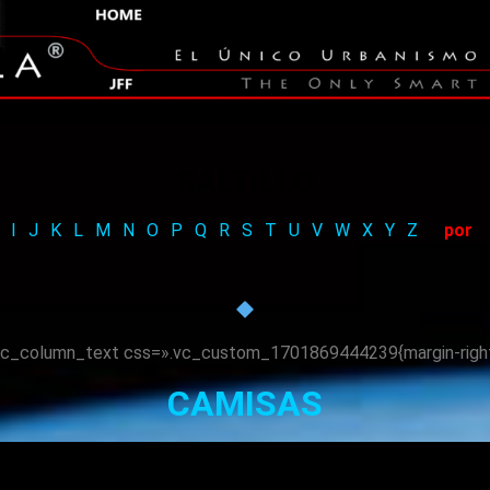
SALTILLO
.
I
.
J
.
K
.
L
.
M
.
N
.
O
.
P
.
Q
.
R
.
S
.
T
.
U
.
V
.
W
.
X
.
Y
.
Z
por
c_column_text css=».vc_custom_1701869444239{margin-right: 3
CAMISAS