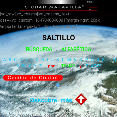
[vc_row][vc_column][vc_column_text
css=».vc_custom_1647046046081{margin-right: 20px
!important;margin-left: 20px !important;}»]
SALTILLO
BÚSQUEDA
.
ALFABÉTICA
A
.
B
.
C
.
D
.
E
.
F
.
G
.
H
.
I
.
J
.
K
.
L
.
M
.
N
.
O
.
P
.
Q
.
R
.
S
.
T
.
U
.
V
.
W
.
X
.
Y
.
Z
por
TEMAS
y
PLAZAS
[/vc_column_text][/vc_column][/vc_row][vc_row][vc_column]