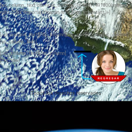
[vc_column_text css=».vc_custom_1646411491800{margin-
right: 20px !important;margin-left: 20px !important;}»]
A
[/vc_column_text][/vc_column][/vc_row][vc_row][vc_column]
[vc_column_text]
[/vc_column_text][/vc_column]
[/vc_row]
Todos los derechos reservados