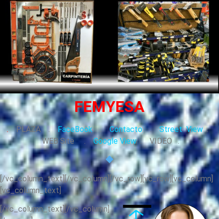
FEMYESA
.
PLAZA .
FaceBook
.
Contacto
.
Street View
.
WEB Site .
Google View
. VIDEO .
[/vc_column_text][/vc_column][/vc_row][vc_row][vc_column]
[vc_column_text]
[/vc_column_text][/vc_column]