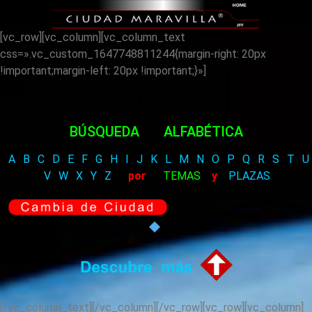
[vc_row][vc_column][vc_column_text
css=».vc_custom_1647748811244{margin-right: 20px
!important;margin-left: 20px !important;}»]
SALTILLO
BÚSQUEDA
.
ALFABÉTICA
A
.
B
.
C
.
D
.
E
.
F
.
G
.
H
.
I
.
J
.
K
.
L
.
M
.
N
.
O
.
P
.
Q
.
R
.
S
.
T
.
U
.
V
.
W
.
X
.
Y
.
Z
por
TEMAS
y
PLAZAS
[/vc_column_text][/vc_column][/vc_row][vc_row][vc_column]