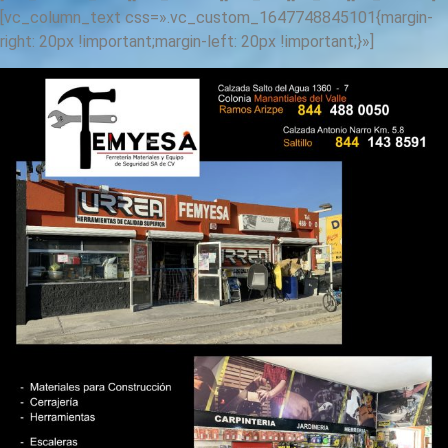
[vc_column_text css=».vc_custom_1647748845101{margin-
right: 20px !important;margin-left: 20px !important;}»]