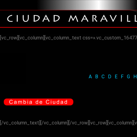
[vc_row][vc_column][vc_column_text css=».vc_custom_16477459
A
.
B
.
C
.
D
.
E
.
F
.
G
.
H
[/vc_column_text][/vc_column][/vc_row][vc_row][vc_column][v