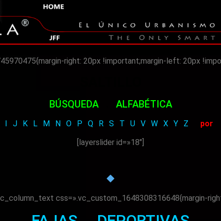
70475{margin-right: 20px !important;margin-left: 20px !impor
SALTILLO
BÚSQUEDA
.
ALFABÉTICA
.
I
.
J
.
K
.
L
.
M
.
N
.
O
.
P
.
Q
.
R
.
S
.
T
.
U
.
V
.
W
.
X
.
Y
.
Z
por
[layerslider id=»18″]
c_column_text css=».vc_custom_1648308316648{margin-right: 2
FAJAS
.
DEPORTIVAS