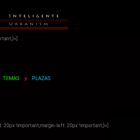
tant;}»]
TEMAS
y
PLAZAS
0px !important;margin-left: 20px !important;}»]